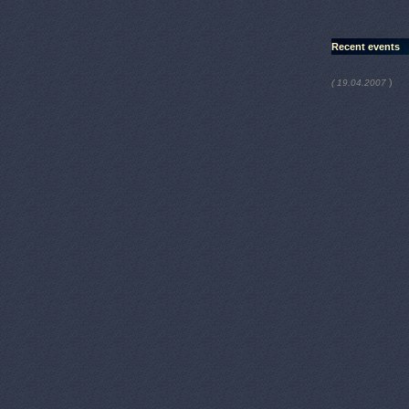
Recent events
)
( 19.04.2007