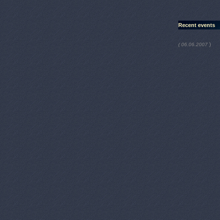
Recent events
)
( 06.06.2007