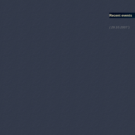
Recent events
)
( 29.10.2007