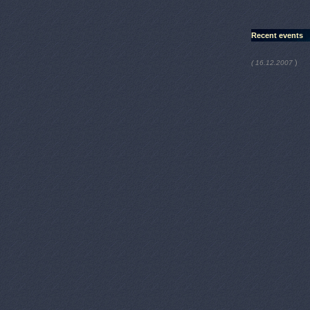
Recent events
)
( 16.12.2007