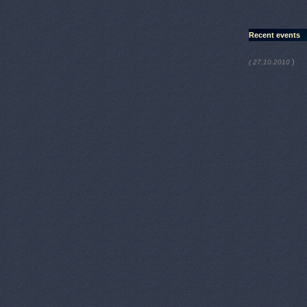
Recent events
)
( 27.10.2010