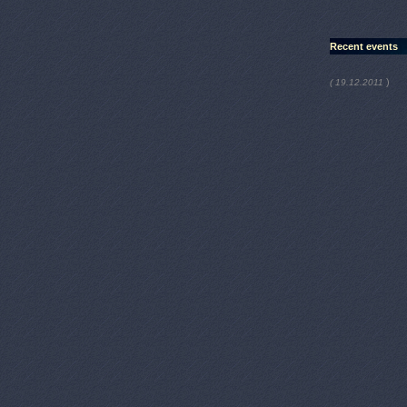
Recent events
)
( 19.12.2011