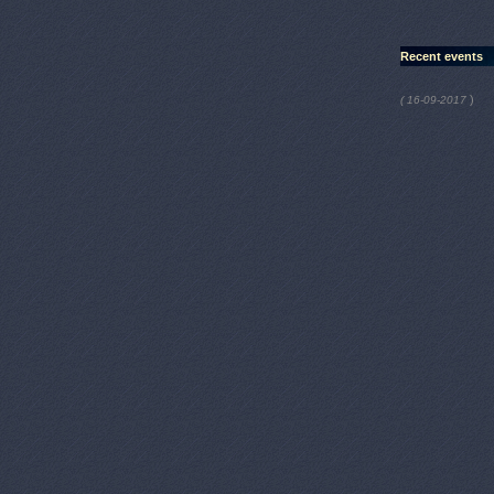
Recent events
)
( 16-09-2017