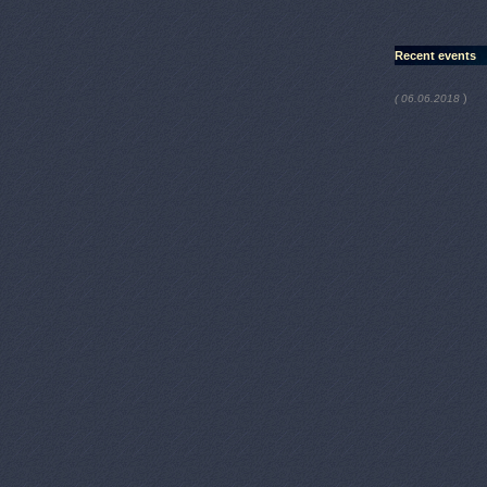
Recent events
)
( 06.06.2018