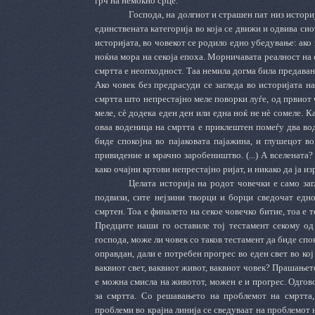
грч на немоќно срце.
Господа, на долгиот и страшен пат низ истори
единствената категорија во која се движи и одвива сио
историјата, во човекот се родило едно убедување: ако
ноќна мора на секоја епоха. Морничавата реалност на
смртта е неопходност. Таа немила догма била предавана
Ако човек без предрасуди се загледа во историјата на
смртта што непрестајно меле поворки луѓе, од првиот чо
меле, сѐ додека еден ден или една ноќ не нѐ сомеле. К
оваа воденица на смртта е приклештен помеѓу два вод
биде спокојна во пајаковата пајажина, и глушецот в
привидение и мрачно заробеништво. (...) А вселената?
како очајни кртови непрестајно ријат, и никако да ја из
Целата историја на родот човечки е само за
подвизи, сите нејзини творци и борци сведочат едно
смртен. Тоа е финалето на секое човечко битие, тоа е 
Предците наши го оставиле тој тестамент секому од 
господа, може ли човек со таков тестамент да биде спо
оправдан, дали е потребен прогрес во еден свет во ко
ваквиот свет, ваквиот живот, ваквиот човек? Прашањет
е можна смисла на животот, можен е и прогрес. Одгов
за смртта. Со решавањето на проблемот на смртта,
проблеми во крајна линија се сведуваат на проблемот 