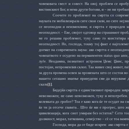
човековата свест и совест. На овој проблем се пробу
вистинскиот Бог, и нема други богови, и – не ни требаат
Соочете го проблемот на смртта со совреме
науката ги мобилизирала сите свои сили, но сите нејзи
се неопходни и неизменливи; и смртта е природен зак
неопходност. – Еве, својот одговор на страшниот пробл
не го решава проблемот, туку само го констатира 
неопходност. Но, господа, токму тој факт е најголем
догмат на современата наука: ако смртта е неопходно
човештвото е осудено на перманентен
status
quo
ante
луѓе. Неодамна, познатиот астроном Џемс Џинс, пр
постојан, непроменлив склоп. Таа живее свој живот, пат
за друга промена освен за промената што се состои во 
нашето сегашно знаење принудени сме да веруваме де
скала
[1]
.
Бидејќи смртта е единствениот природен заврш
невозможен; не само невозможен, туку и непотребен. 
колевката до гробот? Тоа е како кога ќе те осудат на с
ќе ти ја отсече главата... Што ќе ми е прогрес, што ж
цивилизација, кога сиот умирам без остаток? Сето тоа
должност, морал, татковина, семејство – сѐ се тоа вампи
Господа, мора да се биде искрен: ако смртта е