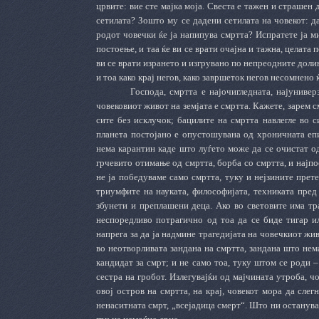
црвите: вие сте мајка моја. Свеста е тажен и страшен
сетилата? Зошто му се дадени сетилата на човекот: д
родот човечки ќе ја напипува смртта? Испратете ја ми
постоење, и таа ќе ви се врати очајна и тажна, целата
ви се врати изрането и изгрувано по непреодните долин
и тоа како крај негов, како завршеток негов несомнено 
Господа, смртта е најочигледната, најунивер
човековиот живот на земјата е смртта. Кажете, зарем с
сите без исклучок; бацилите на смртта навлегле во с
планета постојано е опустошувана од хроничната еп
нема карантин каде што луѓето може да се очистат од
грчевито отимање од смртта, борба со смртта, и најпо
не ја победуваме само смртта, туку и нејзините прет
триумфите на науката, философијата, техниката пре
збунети и преплашени деца. Ако во световите има тра
неспоредливо потрагично од тоа да се биде тигар ил
напрега за да ја надмине трагедијата на човечкиот жив
во неотворливата зандана на смртта, зандана што нема
кандидат за смрт; и не само тоа, туку штом се роди 
сестра на гробот. Излегувајќи од мајчината утроба, чо
овој остров на смртта, на крај, човекот мора да слегн
ненаситната смрт, „всејадица смерт“. Што ни останув