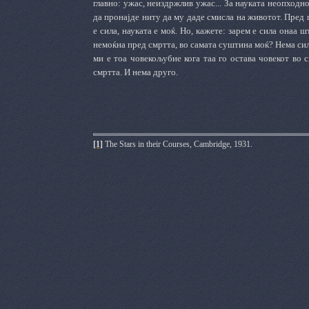
главно: ужас, неиздржлив ужас... За науката неопходн
да пронајде ниту да му даде смисла на животот. Пред
е сила, науката е моќ. Но, кажете: зарем е сила онаа 
немоќна пред смртта, во самата суштина моќ? Нема сил
ми е тоа човекољубие кога таа го остава човекот во 
смртта. И нема друго.
[1]
The Stars in their Courses, Cambridge, 1931.