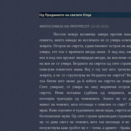
Од Преданието на светите Отци
ФИЛОСОФИЈА НА ПРОГРЕСОТ
(10.06.2015)
Постои некоја космичка завера против наш
планета, зашто никаде во вселената не се умира освен
земјата. Остров на смртта, единствениот остров на кој
умира, ете тоа е мрачната ѕвезда наша. А над неа, ок
неа и под неа кружат милијарди ѕвезди, на кои нема см
на кои не се умира. Бездната на смртта од сите страни
опколува планетата наша. Кој е тој пат што тргнува
земјата, а не се струполува во бездната на смртта? Ко
тоа битие што може да ѝ избега на смртта на земја
Сите умираат, сѐ умира на овој морничав остров
смртта. Нема потажна судбина од земјината, н
поочајна трагедија од човековата. Зошто му се д
живот на човекот, кога отсекаде е опколен со смрт? 
мрак. Како огромен и чудовишен лигав пајак, смртта ис
беспомошни муви. Од сите страни крвожедни стравови 
му се дава свест на човекот, кога таа насекаде и в
почувствува како гробот му е – татко, а црвите – браќа.