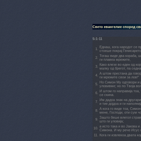
Свето евангелие според св
5:1-11
Еднаш, кога народот се п
1.
стоеше покрај Генисаретс
Тогаш виде два кораба, шт
2.
ги плавеа мрежите,
Како влезе во еден од ко
3.
малку од брегот, па седн
А штом престана да гово
4.
ги мрежите свои за лов!”
Но Симон Му одговори и р
5.
уловивме; но по Твоја во
И штом го направија тоа,
6.
се скина.
Им дадоа знак на другарит
7.
и тие дојдоа и ги наполни
А кога го виде тоа, Симо
8.
мене, Господи, оти сум ч
Зашто беше влегол страв в
9.
што ги уловија;
а исто така и во Јакова 
10.
Симона. И му рече Исус н
11.
Кога ги извлекоа двата ко