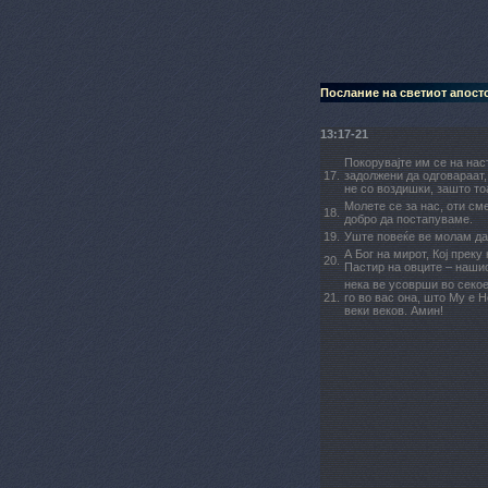
Послание на светиот апост
13:17-21
Покорувајте им се на нас
17.
задолжени да одговараат,
не со воздишки, зашто тоа
Молете се за нас, оти см
18.
добро да постапуваме.
19.
Уште повеќе ве молам да 
А Бог на мирот, Кој преку
20.
Пастир на овците – наши
нека ве усоврши во секое 
21.
го во вас она, што Му е 
веки веков. Амин!