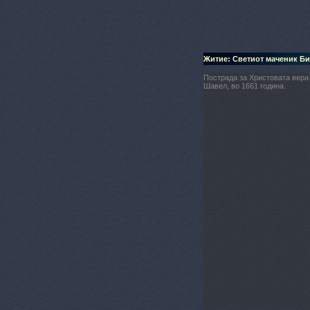
Житие: Светиот маченик Би
Пострада за Христовата вера 
Шавел, во 1661 година.