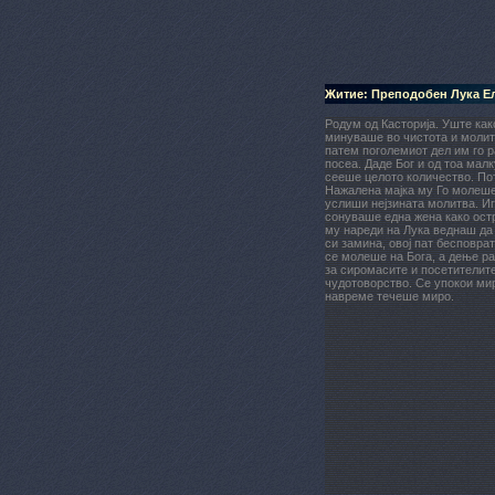
Житие: Преподобен Лука Е
Родум од Касторија. Уште как
минуваше во чистота и молитв
патем поголемиот дел им го р
посеа. Даде Бог и од тоа мал
сееше целото количество. Пот
Нажалена мајка му Го молеше Б
услиши нејзината молитва. Иг
сонуваше една жена како остр
му нареди на Лука веднаш да о
си замина, овој пат бесповра
се молеше на Бога, а дење ра
за сиромасите и посетителите
чудотоворство. Се упокои ми
навреме течеше миро.