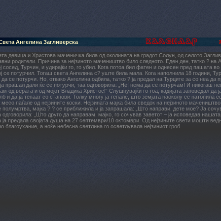
Света Ангелина Загливерска
та девица и Христова маченичка била од околината на градот Солун, од селото Заглив
вни родители. Причина за нејзиното мачеништво било следното. Еден ден, татко ? на 
ој сосед, Турчин, и удирајќи го, го убил. Кога потоа бил фатен и однесен пред пашата во 
тој се потурчил. Тогаш света Ангелина с? уште била мала. Кога наполнила 18 години, Ту
 да се потурчи. Но, откако Ангелина одбила, татко ? ја предал на Турците за со неа да 
 ја прашал дали ќе се потурчи, таа одговорила: „Не, нема да се потурчам! И никогаш не
ам од верата и од мојот Владика Христос!“ Слушнувајќи го тоа, кадијата заповедал да ја
лб и да ја тепаат со стапови. Толку многу ја тепале, што земјата наоколу се натопила со
месо паѓале од нејзините коски. Нејзината мајка била сведок на нејзиното мачеништво. 
 полумртва, мајка ? ? се приближила и ја запрашала: „Што направи, дете мое? Ја сочу
 одговорила: „Што друго да направам, мајко, го сочував заветот – ја исповедав нашата
 ја предала својата душа на 27 септември/10 октомври. Од нејзините свети мошти вед
о благоухание, а ноќе небесна светлина го осветлувала нејзиниот гроб.