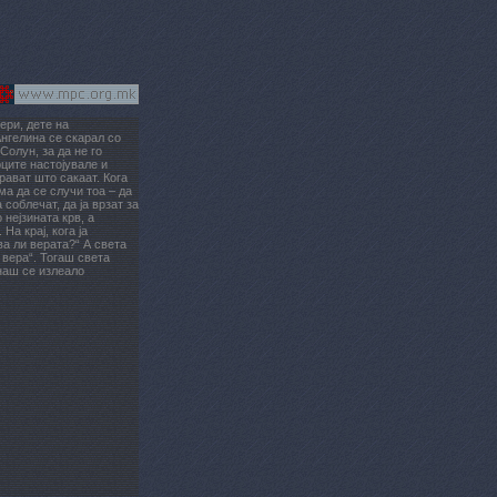
ери, дете на
Ангелина се скарал со
Солун, за да не го
рците настојувале и
прават што сакаат. Кога
ма да се случи тоа – да
 соблечат, да ја врзат за
 нејзината крв, а
На крај, кога ја
ва ли верата?“ А света
 вера“. Тогаш света
наш се излеало