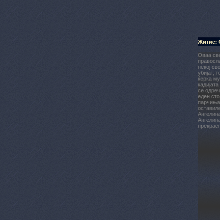
Житие: 
Оваа све
правосла
некој св
убијат, 
ќерка му
кадијата
се одреч
еден сто
парчиња 
оставиле
Ангелина
Ангелина
прекрасн