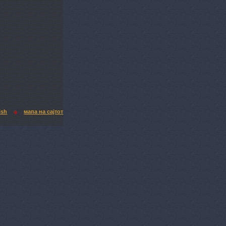
ish
мапа на сајтот