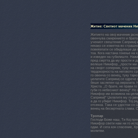
Житие: Светиот маченик Н
Житието на овој маченик јасн
овенчува смирението и братољ
учениот свештеник Саприкиј 
некако се изметна во страшн
повеќепати се обидуваше да с
тоа. Кога настана гонење на 
и изведен на губилиште. Нажа
пред смртта да му прости и д
велеше Никифор, „прости ми а
на својот соперник, туку мирн
тврдокорноста на неговото ср
го овенча со венец, туку тајн
џелатите Саприкиј се одрече о
беше заслепен од омразата. 
Христа. „О брате, не прави го
губи го небесниот венец!“ Но 
Никифор им возвикна на џелат
Саприкиј!“ Џелатите му го јави
а да го убијат Никифор. Тој ра
отсекоа. Така се удостои со 
венец на бесмртната слава. О
Тропар
Господи Боже наш, Ти Кој прос
Никифор свети нам ни го испр
одаи. И сега кон спасение, Хр
молитви.