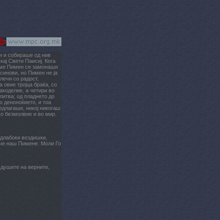
и и собираше од нив
ај Свети Паисиј. Кога
реме Пимен се замонаши
синови, но Пимен не ја
лечи со радост,
 овие тројца браќа, со
акоделие, а четири во
литва; од пладнето до
о деноноќието, и тоа
едлагаше, никој никогаш
во безмолвие и во мир.
 длабоки воздишки,
 оче наш Пимене. Моли Го
 душите на верните,