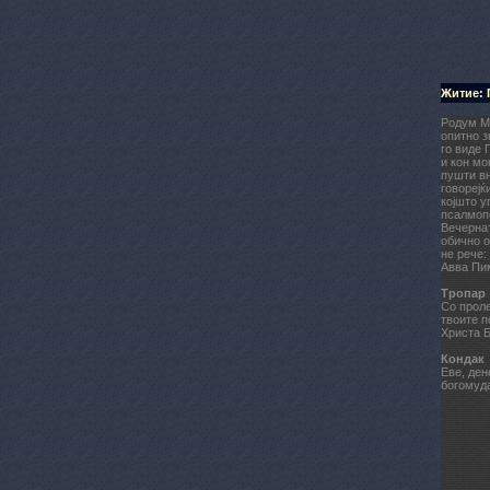
Житие:
Родум М
опитно з
го виде 
и кон мо
пушти вн
говорејќ
којшто у
псалмопе
Вечернат
обично о
не рече:
Авва Пим
Тропар
Со проле
твоите п
Христа Б
Кондак
Еве, ден
богомуд