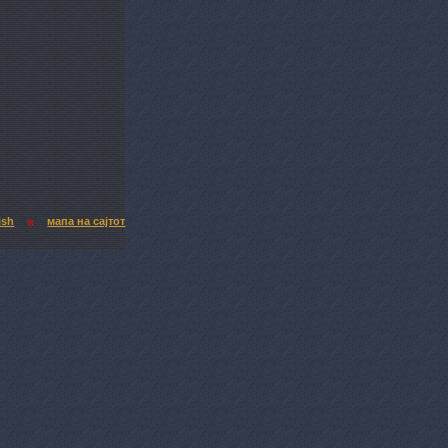
ish
мапа на сајтот