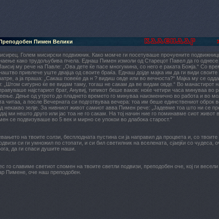
 Преподобен Пимен Велики
исирец. Голем мисирски подвижник. Како момче ги посетуваше прочуените подвижниц
наење како трудољубива пчела. Еднаш Пимен измоли од Старецот Павел да го однесе к
Паисиј му рече на Павле: „Ова дете ќе пасе многумина, со него е раката Божја.“ Со в
наштво привлече уште двајца од своите браќа. Еднаш дојде мајка им да ги види своите 
атре, а ја праша: „Сакаш повеќе да н ? видиш овде или во вечноста?“ Мајка му се одда
и: „Штом сигурно ќе ве видам таму, тогаш не сакам да ве видам овде.“ Во манастирот на
правуваше најстариот брат, Анувиј, типикот беше ваков: ноќе четири часа минуваа во р
ење. Дење од утрото до пладнето времето го минуваа наизменично во работа и во мо
а читаа, а после Вечерната си подготвуваа вечера: тоа им беше единствениот оброк в
д некакво зелје. За нивниот живот самиот авва Пимен рече: „Јадевме тоа што ни се пр
 дај ми нешто друго или јас тоа не го сакам. На тој начин ние го поминавме сиот живот 
ен се подвизуваше во 5 век и мирно се упокои во длабока старост.“
вањето на твоите солзи, бесплодната пустина си ја направил да процвета и, со твоите
одвизи си ги умножил по стопати, и си бил светилник на вселената, сјаејќи со чудеса,
ога, да ги спаси душите наши.
ес го славиме светиот спомен на твоите светли подвизи, преподобен оче, кој ги весели
ар Пимене, оче наш преподобен.