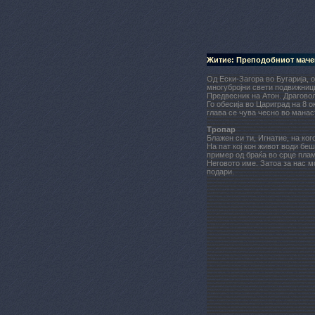
Житие: Преподобниот маче
Од Ески-Загора во Бугарија, 
многубројни свети подвижниц
Предвесник на Атон. Драгово
Го обесија во Цариград на 8 
глава се чува чесно во манас
Тропар
Блажен си ти, Игнатие, на ког
На пат кој кон живот води бе
пример од браќа во срце плам
Неговото име. Затоа за нас м
подари.