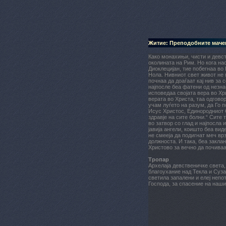
Житие: Преподобните мачен
Како монахињи, чисти и девс
околината на Рим. Но кога на
Диоклецијан, тие побегнаа во 
Нола. Нивниот свет живот не 
почнаа да доаѓаат кај нив за 
најпосле беа фатени од незнаб
исповедаа својата вера во Хри
верата во Христа, таа одгово
учам луѓето на разум, да Го п
Исус Христос, Единородниот С
здравје на сите болни.“ Сите
во затвор со глад и најпосла 
јавија ангели, коишто беа вид
не смееја да подигнат меч врз
должноста. И така, беа заклан
Христово за вечно да почиваат
Тропар
Архелаја девственичке света,
благоухание над Текла и Суза
светила запалени и елеј непо
Господа, за спасение на наши