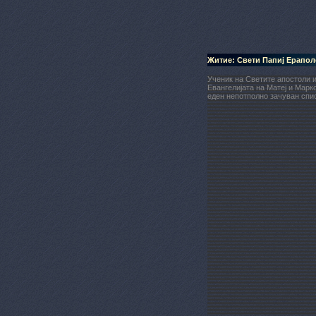
Житие: Свети Папиј Ерапол
Ученик на Светите апостоли 
Евангелијата на Матеј и Марко
еден непотполно зачуван спис