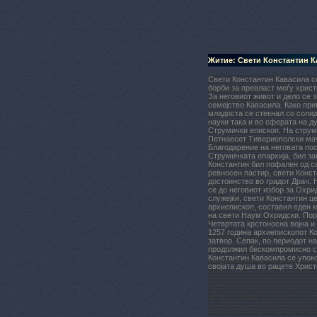
Житие: Свети Константин К
Свети Константин Кавасила се
борби за превласт меѓу хрис
За неговиот живот и дело се 
семејство Кавасила. Како при
младоста се стекнал со солид
науки така и во сферата на д
Струмички епископ. На струм
Петнаесет Тивериополски мач
Благодарение на неговата по
Струмичката епархија, бил за
Константин бил пофален од с
ревносен пастир, свети Конст
достоинство во градот Драч. 
сe до неговиот избор за Охр
служејќи, свети Константин ц
архиепископ, составил еден м
на свети Наум Охридски. Пор
Четвртата крстоносна војна и
1257 година архиепископот Ко
затвор. Сепак, по периодот н
продолжил бескомпромисно со
Константин Кавасила се упоко
својата душа во рацете Христ