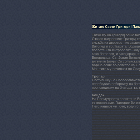
Житие: Свети Григориј Пал
Татко му на Григориј беше ви
Откако надарениот Григориј г
служба на дворецот, но зами
Ватопед и во Лаврата. Водеше
посветен за митрополит Солун
како богослов, и како јерарх
Богородица, Св. Јован Богосло
ангелите Божји. Со солунскат
година беше во ропство кај С
Моштите му почиваат во Солу
Тропар
Светилнику на Православието
непобедлив поборнику на бого
проповеднику на благодатта, 
Кондак
На Премудроста свештен и Бо
те воспеваме, Григорие Богог
Него нашиот ум, оче, води го,