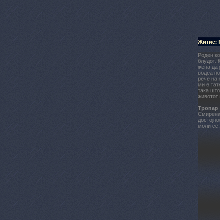
Житие: 
Роден ко
блудот. 
жена да 
водеа по
рече на 
ми е тат
така што
животот 
Тропар
Смирение
достојно
моли се 