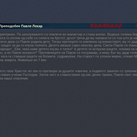
Преподобен Павле Лекар
ринтјанин. По школувањето се повлече во манастир и стана монах. Водеше голема бор
Кога го изгони од себе со силата на Крстот, духот тргна да му напакости со тоа што ја 
рече дека со Павле родила дете. Тогаш еретиците го извлекоа од манастирот, му го дад
 градот за да го плука толпата. Детето имаше само неколку дена. Свети Павле се помо
народот: „Еве, нека каже детето кој му е татко!“ А детето ги испружи рацете, покажа на н
ко, а не Павле монахот!“ Противниците на Павле се посрамија, а нему Бог му даде гол
 кога ги ставаше рацете на болните, оздравуваа. На старост се упокои мирно, откако М
на земјата. Живееше во 7 век.
то твое Христос во лек го претвори за душите човечки, а подвигот закитен со трпение
славен ученик Господов. Затоа чест и славословие од нас денес прими, Павле свет лек
за наше спасение.