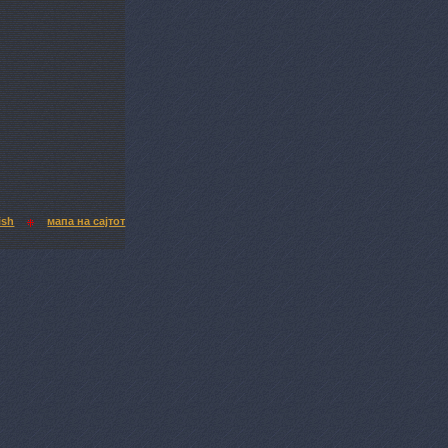
ish
мапа на сајтот