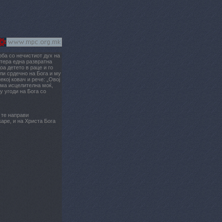
ба со нечистиот дух на
натера една развратна
оа детето в раце и го
ли срдечно на Бога и му
екој ковач и рече: „Овој
ема исцелителна моќ,
у угоди на Бога со
 те направи
аре, и на Христа Бога