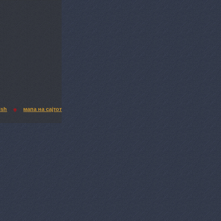
ish
мапа на сајтот