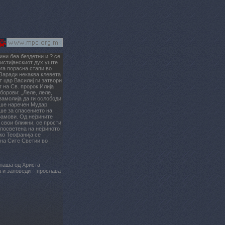
ини беа бездетни и ? се
ристијанскиот дух уште
ога порасна стапи во
 Заради некаква клевета
т цар Василиј ги затвори
т на Св. пророк Илија
борови: „Леле, леле,
замолија да ги ослободи
беше наречен Мудар.
еше за спасението на
рамови. Од нејзините
е свои ближни, се прости
 посветена на нејзиното
ако Теофанија се
 на Сите Светии во
 наша од Христа
а и заповеди – прослава