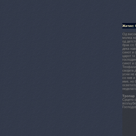
Житие: 
Од висок
молеа на
од детст
брак со 
дека нав
синот и 
царот ги
господин
синот и 
Теофаниј
својата 
усни не 
со нив и
име, но 
осветила
неделата
Тропар
Срцето с
возљубен
Господов