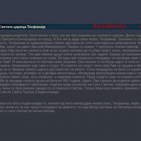
Светата царица Теофанија
ородни родители, Константин и Ана, кои им беа роднини на големите цареви. Долги год
 Пресвета Богородица за пород. И Бог им ја даде оваа ќерка, Теофанија. Запоена со х
вото, Теофанија ги надминуваше своите другарки во сите христијански добродетели. К
Лав, синот на царот Василиј Македонецот. Заедно со мажот ? претрпеа големи неволји.
одно Лав носи во чизмата нож за во згодна прилика да го убие својот татко, лековернио
снаата во затвор. Тие две невини души трпеа затворени три години. Еднаш на празнико
 повика сите свои големци на гозба. Во еден миг папагалот ненадејно ги изговори овие з
е Лав!“ И неколкупати ги повтори овие зборови. Ова мошне го возбуди царот и сите го 
снаата. Нажалениот цар така и стори. По смртта на својот татко овој Лав се зацари и 
а не го броеше своето царско достоинство за нешто. Сета предадена на Бога се гриж
душа, постејќи, молејќи се и делејќи милостиња, обновуваји многубројни манастири и х
излезе лажен збор, ниту излишен, а најмалку клевета. Пред својата смрт ги повика сит
 Му ја предаде својата душа на Бога во 892 година. Царот Лав сакаше да подигне црква
бидејќи патријархот приговори, подигна храм посветен на Сите Светии, говорејќи дека 
, нека се прославува заедно со останатите Светии. Тогаш беше востановен празникот
 после Света Троица (Педесетница).
вое кон Бога подигнувајќи го, измоли од Него милосрдие непрестано, Теофанијо, мајко
а, моли се за нас пред Господарот на животот, ти која бисер постана на Неговата волј
а со сите светии во вечни векови.