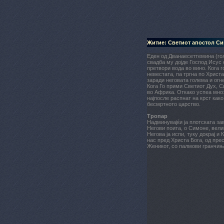
Житие: Светиот апостол С
Еден од Дванаесеттемина (го
свадба му дојде Господ Исус 
претвори вода во вино. Кога 
невестата, па тргна по Христ
заради неговата голема и огн
Кога Го прими Светиот Дух, С
во Африка. Откако успеа мноз
најпосле распнат на крст како
бесмртното царство.
Тропар
Надминувајќи ја плотската за
Негови поита, о Симоне, вели
Негова ја испи, туку докрај и 
нас пред Христа Бога, од пре
Женикот, со палмови гранчињ