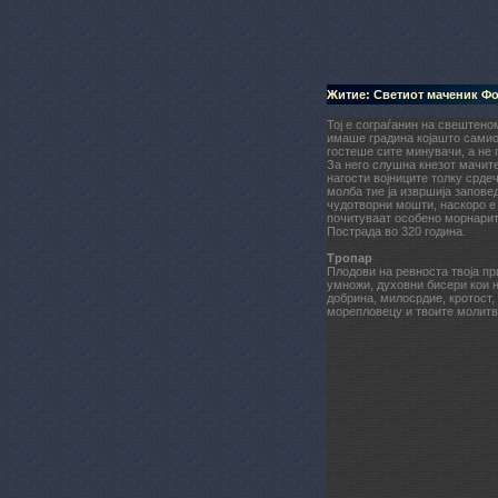
Житие: Светиот маченик Ф
Тој е сограѓанин на свештен
имаше градина којашто самиот
гостеше сите минувачи, а не 
За него слушна кнезот мачител
нагости војниците толку срдеч
молба тие ја извршија заповед
чудотворни мошти, наскоро е 
почитуваат особено морнарите
Пострада во 320 година.
Тропар
Плодови на ревноста твоја пр
умножи, духовни бисери кои на
добрина, милосрдие, кротост,
морепловецу и твоите молитви