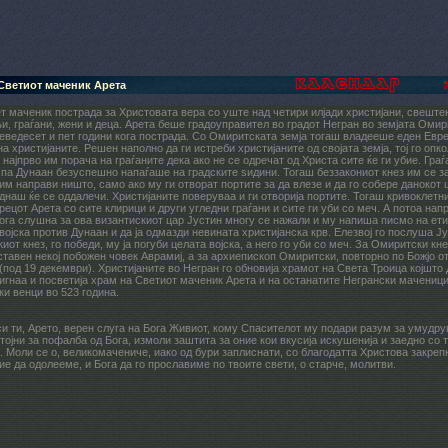
Светиот маченик Арета
т маченик пострада за Христовата вера со уште над четири илјади христијани, свеште
, граѓани, жени и деца. Арета беше градоуправител во градот Негран во земјата Омири
ведесет и пет години кога пострада. Со Омиритската земја тогаш владееше еден Евр
на христијаните. Решен наполно да ги истреби христијаните од својата земја, тој го опк
 најпрво им порача на граѓаните дека ако не се одречат од Христа сите ќе ги убие. Граѓ
 па Дунаан безуспешно напаѓаше на градските ѕидини. Тогаш беззакониот кнез им се за
им направи ништо, само ако му ги отворат портите за да влезе и да го собере данокот 
днаш ќе се оддалечи. Христијаните поверуваа и ги отворија портите. Тогаш кривоклетни
рецот Арета со сите клирици и други угледни граѓани и сите ги уби со меч. А потоа на
Кога слушна за ова византискиот цар Јустин многу се нажали и му напиша писмо на ети
 војска против Дунаан и да ја одмазди невината христијанска крв. Елезвој го послуша Ју
иот кнез, го победи, му ја погуби целата војска, а него го уби со меч. За Омиритски кн
тавен некој побожен човек Аврамиј, а за архиепископ Омиритски, повторно по Божјо 
 (под 19 декември). Христијаните во Негран го обновија храмот на Света Троица којшто
игнаа и посветија храм на Светиот маченик Арета и на останатите Негрански маченици
и венци во 523 година.
и ти, Арето, верен слуга на Бога Живиот, кому Спасителот му подари разум за умудр
тојни за пофалба од Бога, измоли заштита за оние кои вкусија искушенија и заедно со 
. Моли се о, великомачениче, иако од бури заплиснати, со благодатта Христова закреп
е да одолееме, и Бога да го прославиме по твоите свети, о старче, молитви.