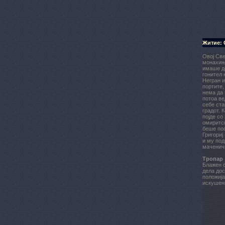
Житие: 
Овој Све
монахињи
имаше де
гонител 
Негран и
портите,
нема да 
потоа ве
себе ста
градот. 
појде со
омиритск
беше пос
Григориј
и му под
маченичк
Тропар
Блажен с
дела дос
положија
искушени