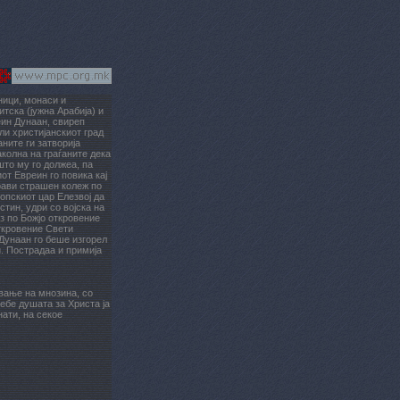
ници, монаси и
тска (јужна Арабија) и
еин Дунаан, свиреп
оли христијанскиот град
аните ги затворија
колна на граѓаните дека
што му го должеа, па
от Евреин го повика кај
прави страшен колеж по
опскиот цар Елезвој да
стин, удри со војска на
ез по Божјо откровение
откровение Свети
 Дунаан го беше изгорел
. Пострадаа и примија
ување на мнозина, со
тебе душата за Христа ја
нати, на секое