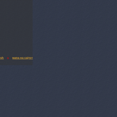
ish
мапа на сајтот