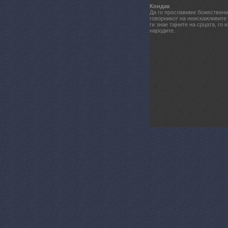
Кондак
Да го прославиме божественио
говорникот на неискажливите 
ги знае тајните на срцата, го
народите.