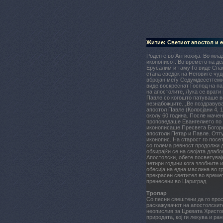
Житие: Светиот апостол и 
Роден е во Антиохија. Во мла
иконописот. Во времето на де
Ерусалим и таму Го виде Спас
стана сведок на Неговите чуд
вбројан меѓу Седумдесеттеми
виде воскреснат Господ на па
на апостолите, Лука се врати
Павле со когошто патуваше во
незнабожците. „Ве поздравува
апостол Павле (Колосјани 4, 
околу 60 година. После мачен
проповедаше Евангелието по И
иконописаше Пресвета Богород
апостоли Петар и Павле. Отту
иконопис. На старост го посе
со голема ревност продолжи д
обѕирајќи се на својата длаб
Апостолски, обете посветувај
четири години кога злобните 
обесија на една маслина во г
прекрасен светител во времет
пренесени во Цариград.
Тропар
Со песни свештени да го про
раскажувачот на апостолските
неопислив за Црквата Христов
природата, кој ги лекува и ра