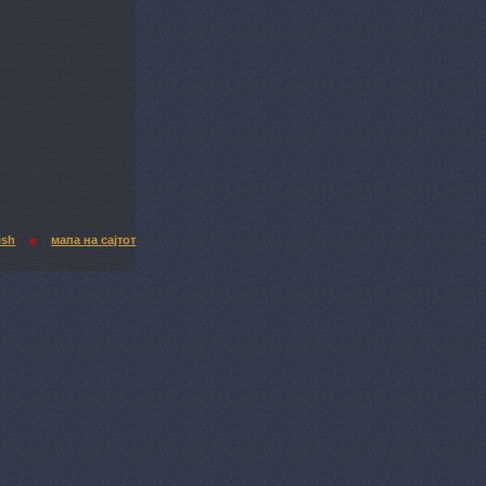
ish
мапа на сајтот