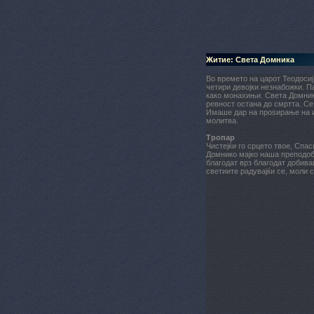
Житие: Света Домника
Во времето на царот Теодосиј
четири девојки незнабожки. П
како монахињи. Света Домника
ревност остана до смртта. Се
Имаше дар на проѕирање на и
молитва.
Тропар
Чистејќи го срцето твое, Спас
Домнико мајко наша преподобн
благодат врз благодат добива
светиите радувајќи се, моли 