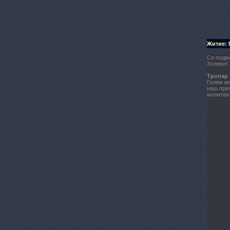
Житие: 
Се подви
Хозевит.
Тропар
Голем мо
наш преп
молитви 