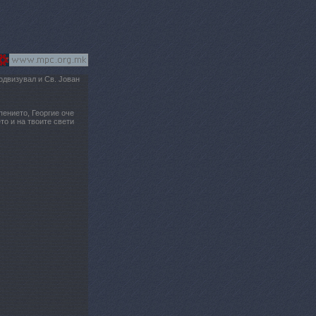
одвизувал и Св. Јован
ението, Георгие оче
то и на твоите свети