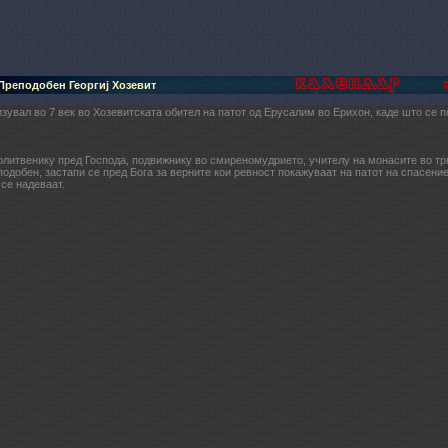
Преподобен Георгиј Хозевит
зувал во 7 век во Хозевитската обител на патот од Ерусалим во Ерихон, каде што се п
литвенику пред Господа, подвижнику во смиреномудрието, учителу на монасите во трп
одобен, застапи се пред Бога за верните кои ревност покажуваат на патот на спасение
се надеваат.