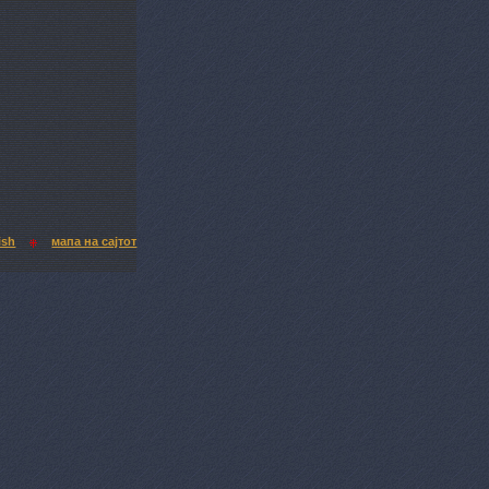
ish
мапа на сајтот