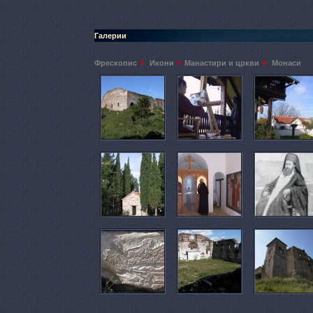
Галерии
Фрескопис
Икони
Манастири и цркви
Монаси