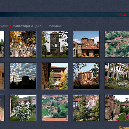
Икони
Манастири и цркви
Монаси
Следн