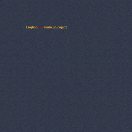
English
мапа на сајтот