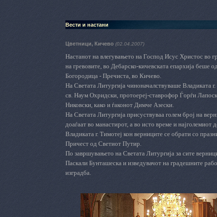
Вести и настани
Цветници, Кичево
(02.04.2007)
Настанот на влегувањето на Господ Исус Христос во гр
на гревовите, во Дебарско-кичевската епархија беше о
Богородица - Пречиста, во Кичево.
На Светата Литургија чиноначалствуваше Владиката г. 
св. Наум Охридски, протоереј-ставрофор Ѓорѓи Лапоск
Никовски, како и ѓаконот Димче Азески.
На Светата Литургија присуствуваа голем број на верн
доаѓаат во манастирот, а во исто време и најголемиот 
Владиката г. Тимотеј кон верниците се обрати со празн
Причест од Светиот Путир.
По завршувањето на Светата Литургија за сите верници
Паскали Бунташеска и изведувачот на градешните рабо
изградба.