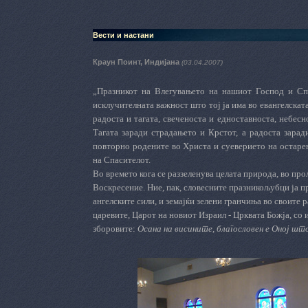
Вести и настани
Краун Поинт, Индијана
(03.04.2007)
„Празникот на Влегувањето на нашиот Господ и Спа
исклучителната важност што тој ја има во евангелскат
радоста и тагата, свеченоста и едноставноста, небесн
Тагата заради страдањето и Крстот, а радоста зарад
повторно родените во Христа и суеверието на остарен
на Спасителот.
Во времето кога се раззеленува целата природа, во про
Воскресение. Ние, пак, словесните празникољубци ја п
ангелските сили, и земајќи зелени гранчиња во своите
царевите, Царот на новиот Израил - Црквата Божја, со 
зборовите:
Осана на висините, благословен е Оној шт