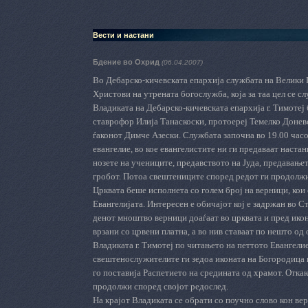
Вести и настани
Бдение во Охрид
(06.04.2007)
Во Дебарско-кичевската епархија службата на Велики П
Христови на утрената богослужба, која за таа цел се с
Владиката на Дебарско-кичевската епархија г. Тимотеј
ставрофор Илија Танаскоски, протоереј Темелко Доневс
ѓаконот Димче Азески. Службата започна во 19.00 часо
евангелие
,
во кое евангелистите ни ги предаваат наста
нозете на учениците, предавството на Јуда, предавање
гробот. Потоа свештениците според редот ги продолжи
Црквата беше исполнета со голем број на верници, ко
Евангелијата. Интересен е обичајот кој е задржан во С
денот мноштво верници доаѓаат во црквата и пред икон
врзани со црвени платна, а во нив ставаат по нешто од 
Владиката г. Тимотеј по читањето на петтото Евангелие
свештенослужителите ги зедоа иконата на Богородица и 
го поставија Распетието на средината од храмот. Откак
продолжи според својот редослед.
На крајот Владиката се обрати со поучно слово кон вер