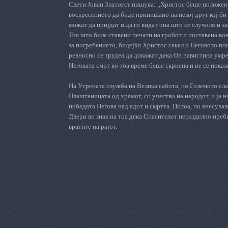
Свети Јован Златоуст пишува: „Христос беше положен во
воскресението да биде припишано на некој друг кој би 
можат да пријдат и да го видат она што се случило и з
Тоа што биле ставени печати на гробот и поставена во
за погребението, бидејќи Христос сакал и Неговото по
ревносно се трудеа да докажат дека Он навистина умре
Неговата смрт во тоа време беше скриена и не се пока
На Утрената служба на Велика сабота, по Големото сл
Плаштаницата од храмот, со учество на народот, и ја 
победата Негова над адот и смртта. Потоа, по внесува
Двери во знак на тоа дека Спасителот неразделно преби
вратите на рајот.