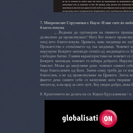
7.
Митрополит Струмички г. Наум: И ние сите ќе побе
благословува
„...Веднаш да одговорам на главното праш
дозволено да проколнуваат! Ниту Бог некого проколнув
оној што благословува. Црквата, како заедница на љуб
Проклетство е отпаѓањето од таа заедница. Човекот ш
нарушува Божјите заповеди отпаѓа од заедницата со Бо
слободно битие. Главни карактеристики на човекот се п
Божјите заповеди, човекот го избира доброто. Нарушув
ѓаволот. Може да заклучиме дека: човекот самиот себе
биде благословен од Бога. Значи секој треба да се п
благослов, а не од проколнување на Црквата. Затоа в
фактот дека самите себе се казнуваме кога твориме з
читателу, и на крај за сите луѓе. Кој твори добро, нека 
8.
Крштението во делата на св. Кирил Ерусалимски / о.