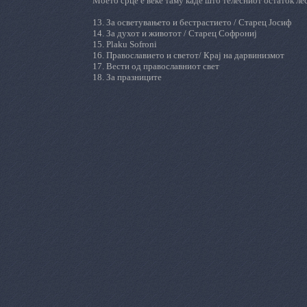
Моето срце е веќе таму каде што телесниот остаток лесн
1
3
. За осветувањето и бестрастието / Старец Јосиф
1
4
. За духот и животот /
Старец Софрониј
1
5
.
Plaku
Sofroni
1
6
. Православието и светот/
Крај на дарвинизмот
1
7
.
Вести од православниот свет
1
8
.
За празниците