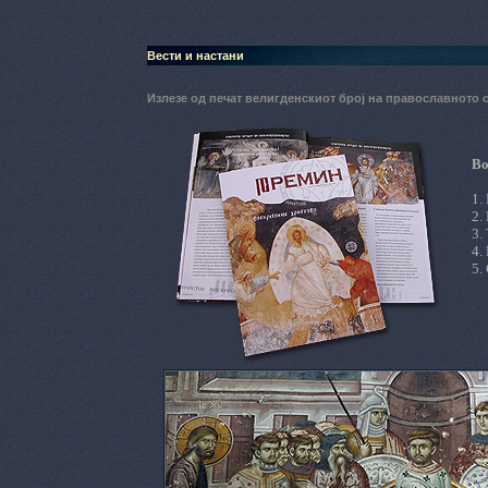
Вести и настани
Излезе од печат велигденскиот број на православното
Во
1.
2.
3.
4.
5.