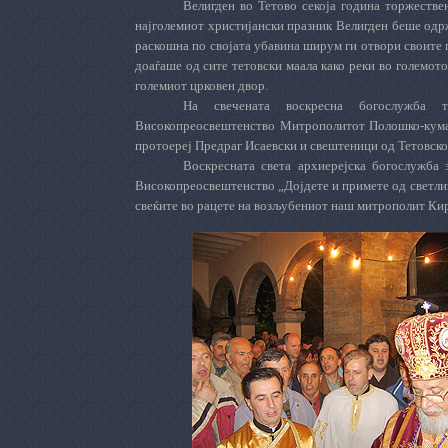
Велигден во Тетово секоја година торжестве
најголемиот христијански празник Велигден беше одрж
раскошна по својата убавина ширум ги отвори своите п
доаѓаше од сите тетовски маала како реки во големот
големиот црковен двор.
На свечената воскресна богослужба т
Високопреосвештенство Митрополитот Полошко-куман
протоереј Предраг Исаевски и свештеници од Тетовск
Воскресната света архиерејска богослужба
Високопреосвештенство „Дојдете и примете од светлина
свеќите во рацете на возљубениот наш митрополит Ки