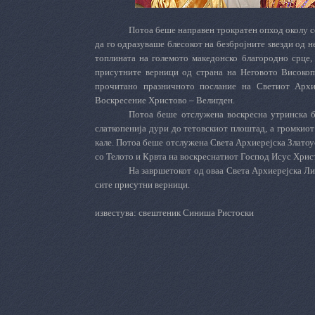
Потоа беше направен трократен опход околу со
да го одразуваше блесокот на безбројните ѕвезди од 
топлината на големото македонско благородно срце,
присутните верници од страна на Неговото Висок
прочитано празничното послание на Светиот Архи
Воскресение Христово – Велигден.
Потоа беше отслужена воскресна утринска бо
слаткопенија дури до тетовскиот плоштад, а громкио
кале. Потоа беше отслужена Света Архиерејска Златоус
со Телото и Крвта на воскреснатиот Господ Исус Хрис
На завршетокот од оваа Света Архиерејска Лит
сите присутни верници.
известува: свештеник Синиша Ристоски