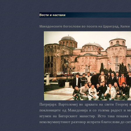
Вести и настани
Македонските богослови во посета на Цариград, Халки
Патријарх Вартоломеј во црквата на свети Георгиј 
поклониците од Македонија и со голема радост и мн
игумен на Бигорскиот манастир. Исто така покажа 
неколкуминутниот разговор испрати благослови до сит