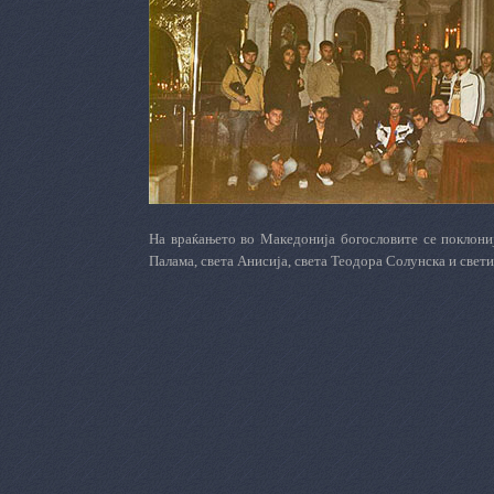
На враќањето во Македонија богословите се поклониј
Палама, света Анисија, света Теодора Солунска и свети