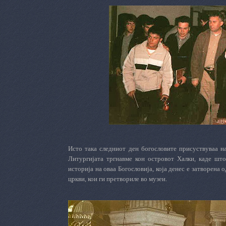
Исто така следниот ден богословите присуствуваа н
Литургијата тргнавме кон островот Халки, каде што
историја на оваа Богословија, која денес е затворена 
цркви, кои ги претвориле во музеи.