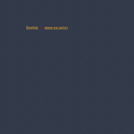
English
мапа на сајтот