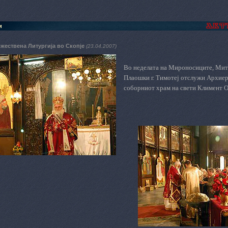
и
жествена Литургија во Скопје
(23.04.2007)
Во неделата на Мироносиците, Мит
Плаошки г. Тимотеј отслужи Архиер
соборниот храм на свети Климент О