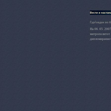
Вести и настан
Ѓурѓовден во 
На 06. 05. 200
митрополитот Б
дипломираниот