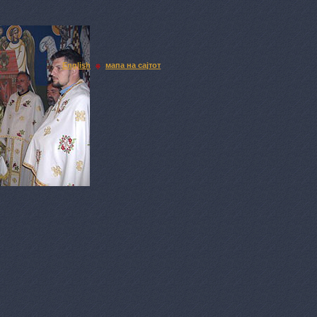
English
мапа на сајтот