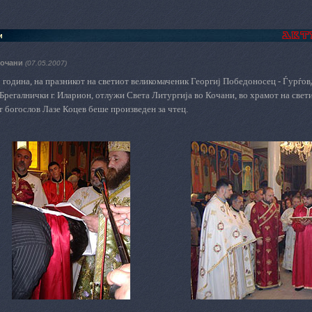
и
Кочани
(07.05.2007)
7 година, на празникот на светиот великомаченик Георгиј Победоносец - Ѓурѓ
регалнички г. Иларион, отлужи Света Литургија во Кочани, во храмот на свети
 богослов Лазе Коцев беше произведен за чтец.