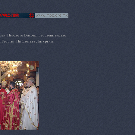
овден, Неговото Високопреосвештенство
 Георгиј. На Светата Литургија