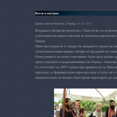
Вести и настани
Црква свети Никола, Охрид
(16.05.2007)
Владиката Дебарско-кичевски г. Тимотеј во сослужени
осветување на камен темелник за помошни парохиски п
Охрид.
Овие простории ќе се градат на западната страна од вле
свештеничка канцеларија, свеќара за продажба на свеќи
Осветувањето на кемен темелникот беше проследено од
присуствуваше и градоначалникот на Охрид г. Александ
Со почетокот на 2007 година при црквата на св. Никол
парохија, се формира нова парохија, која сѐ уште не е
придонесуваат за мошне скоро време парохијата да за