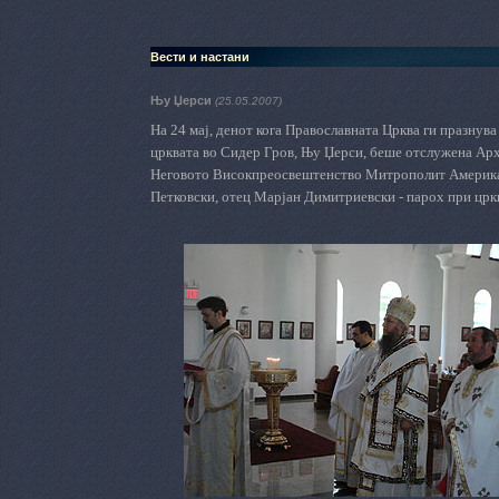
Вести и настани
Њу Џерси
(25.05.2007)
На 24 мај, денот кога Православната Црква ги празнува
црквата во Сидер Гров, Њу Џерси, беше отслужена Ар
Неговото Високпреосвештенство Митрополит Американ
Петковски, отец Марјан Димитриевски - парох при цркв