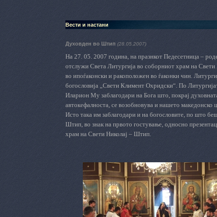
Вести и настани
Духовден во Штип
(28.05.2007)
На 27. 05. 2007 година, на празнкот Педесетница – ро
отслужи Света Литургија во соборниот храм на Свети 
во ипоѓаконски и ракоположен во ѓаконки чин. Литурги
богословија „Свети Климент Охридски“. По Литургија
Иларион Му заблагодари на Бога што, покрај духовната
автокефалноста, се возобновува и нашето македонско 
Исто така им заблагодари и на богословите, по што бе
Штип, во знак на првото гостување, односно презентац
храм на Свети Николај – Штип.