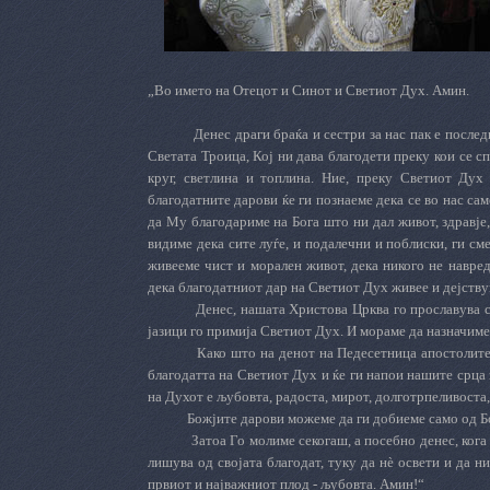
„Во името на Отецот и Синот и Светиот Дух. Амин.
Денес драги браќа и сестри за нас пак е после
Светата Троица, Кој ни дава благодети преку кои се 
круг, светлина и топлина. Ние, преку Светиот Дух
благодатните дарови ќе ги познаеме дека се во нас сам
да Му благодариме на Бога што ни дал живот, здравје,
видиме дека сите луѓе, и подалечни и поблиски, ги см
живееме чист и морален живот, дека никого не навред
дека благодатниот дар на Светиот Дух живее и дејству
Денес, нашата Христова Црква го прославува с
јазици го примија Светиот Дух. И мораме да назначиме 
Како што на денот на Педесетница апостолите 
благодатта на Светиот Дух и ќе ги напои нашите срца 
на Духот е љубовта, радоста, мирот, долготрпеливоста, 
Божјите дарови можеме да ги добиеме само од Б
Затоа Го молиме секогаш, а посебно денес, ког
лишува од својата благодат, туку да нѐ освети и да 
првиот и најважниот плод - љубовта. Амин!“