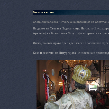
Вести и настани
Света Архиерејска Литургија на празникот на Слегувањ
На денот на Светата Педесетница, Неговото Високопр
Архиерејска Божествена Литургија во црквата на прес
Инаку, во оваа црква пред еден месец е започнато фре
Како и секогаш, на Литургијата не изостана и проповедт