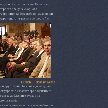
оведта на светиот апостол Павле и врз
 утврдена преку неуморното
огубројните од Бога избрани духовници
 мерат опстојувањето и вечноста ѝ е
English
мапа на сајтот
и и друговерни. Како никаде на друго
емудрост, е израснат врз подвизите и
ла и за доблесните чувари на
едонска земја.
 се вградиле во најцврстата небоземна