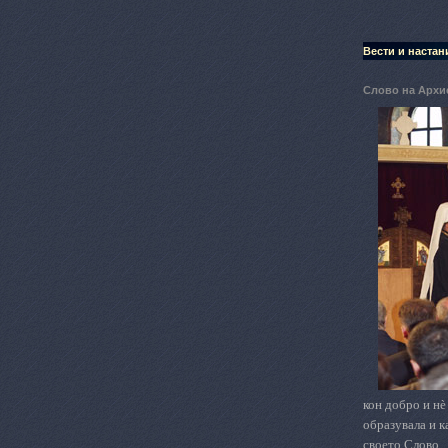
Вести и настан
Слово на Архи
кон добро и нѐ
образувала и к
своето Слово.