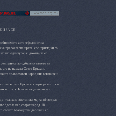
 И ЗА СÈ
зобновената автокефалност на
ка православна црква, еве, примајќи го
државно одликување, доживуваме
оцен прилог во одбележувањето на
носта на нашата Света Црква и,
скиот православен народ низ вековите и
ен на својата Црква за својот развиток и
и за тоа. - Нашата национална е и
д; таа, како вистинска мајка, нѐ водела
те бдеела над својот народ. Нѐ
со своите благодатни дарови и со