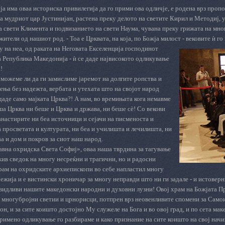
 ја има оваа историска привилегија да го прими ова одличје, е родена врз проп
а мудриот цар Јустинијан, растена преку делото на светите Кирил и Методиј,
 свети Климента и подвизанието на свети Наума, чувана преку грижата на мн
ители од нашиот род. - Тоа е Црквата, на која, по Божја милост - в
ековите ѝ го
у на неа, од раката на Неговата Екселенција господинот
 Република Македонија - ѝ се даде највисокото одликување
!
 можеме ли да ги замислиме јаремот на долгите ропства и
ења без надежта, вербата и утехата што на својот народ
даде само мајката Црква?! А нам, во времињата кога немавме
ша Црква ни беше и Црква и држава, ни беше сѐ! Со векови
настирите ни беа источници и сејачи на писменоста и
 просветата и културата, ни беа и училишта и лечилишта, ни
аа и дом и покров за сиот наш народ.
авна охридска Света Софиј», оваа наша тврдина за тагување
жив сведок на многу несреќни и трагични, но и радосни
рам на охридските архиепископи во себе напластил многу
жија и е вистински хроничар за многу неправди што ни ги задале - и истоверн
 видливи нашите македонски народни и духовни лузни! Овој храм на Божјата Пр
 многубројни светии и црнорисци, потпрен врз неовенливите спомени за Самои
н, и за сите коишто достојно Му служеле на Бога и во овој град, и по сета мак
имено одликување го разбираме и како признание на сите коишто на свој начин