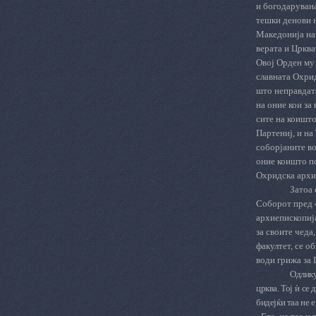
и богодарувана
тешки денови н
Македонија нап
верата и Цркват
Овој Орден му 
славната Охрид
што неправдата
на оние кои за
сите на коишто
Партениј, и на
соборјаните во
оние коишто по
Охридска архи
Затоа 
Соборот пред 
архиепископија
за своите чеда
факултет, се о
води грижа за 
Одлику
црква. Тој
ѝ
се 
бидејќи таа не 