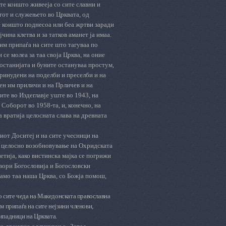
те коишто живееја со сите славни и
гот и служењето во Црквата, од
те коишто поднесоа или беа жртви заради
јчина клетва и за татков аманет ја имаа.
им припаѓа на сите што тагуваа по
 се молеа за таа своја Црква, на оние
востанијата и буните остануваа простум,
принудени на поделби и преселби и на
ен им приличи и на Прличев и на
ите во Издеглавје уште во 1943, на
 Соборот во 1958-та, и, конечно, на
а вратија целосната слава на древната
ниот Доситеј и на сите учесници на
а целосно возобновување на Охридската
етија, како вистинска мајка се погрижи
твори Богословија и Богословски
само таа наша Црква, со Божја помош,
со сите чеда на Македонската право­славна
м припаѓа на сите нејзини членови,
рипадници на Црквата.