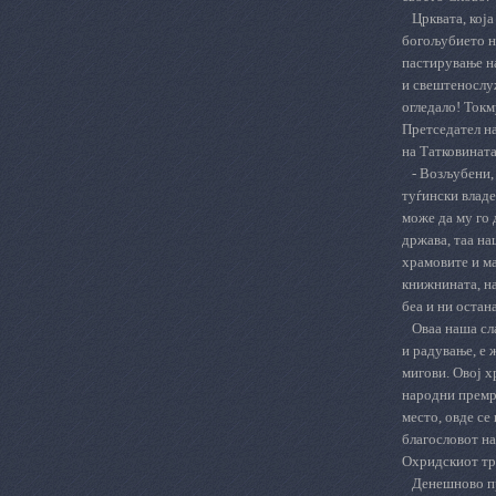
Црквата, која
богољубието н
пастирување на
и свештенослуж
огледало! Токм
Претседател на
на Татковината
- Возљубени,
туѓински владе
може да му го 
држава, таа на
храмовите и ма
книжнината, на
беа и ни остан
Оваа наша сл
и радување, е 
мигови. Овој х
народни премре
место, овде се
благословот на
Охридскиот тро
Денешново пр