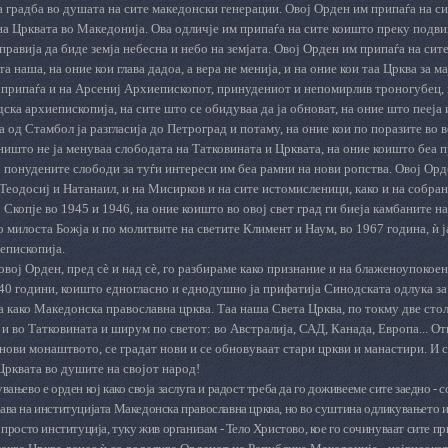
 градба во душата на сите македонски генерации. Овој Орден им припаѓа на си
а Црквата во Македонија. Ова одличје им припаѓа на сите коишто преку подви
равија да биде земја небесна и небо на земјата. Овој Орден им припаѓа на си
а наша, на оние кои глава дадоа, а вера не менија, и на оние кои таа Црква за ма
припаѓа и на Арсениј Архиепископот, принудениот и непомирлив троногубец, 
ска архиепископија, на сите што се обидуваа да ја обноват, на оние што пееја и
 од Стамбол ја разгласија до Петроград и потаму, на оние кои по поразите во 
 ништо не ја менуваа слободата на Татковината и Црквата, на оние коишто беа 
 понудените слободи за туѓи интереси им беа рамни на нови ропства. Овој Орд
 Теодосиј и Натанаил, и на Мисирков и на сите истомисленици, како и на собран
 Скопје во 1945 и 1946, на оние коишто во овој свет град ги биеја камбаните на
 милоста Божја и по молитвите на светите Климент и Наум, во 1967 година, ѝ ј
епископија.
овој Орден, пред сѐ и над сѐ, го разбираме како признание и на блаженоупокое
40 години, коишто едногласно и еднодушно ја прифатија Синодската одлука з
 како Македонска православна црква. Таа наша Света Црква, по токму две стол
, и во Татковината и ширум по светот: во Австралија, САД, Канада, Европа... О
бнови монаштвото, се градат нови и се обновуваат стари цркви и манастири. И 
Црквата во душите на својот народ!
вањево е орден кој како своја заслуга и радост треба да го доживееме сите заедно - 
дава на институцијата Македонска православна црква, но во суштина одликувањето и
е просто институција, туку жив организам - Тело Христово, кое го сочинуваат сите п