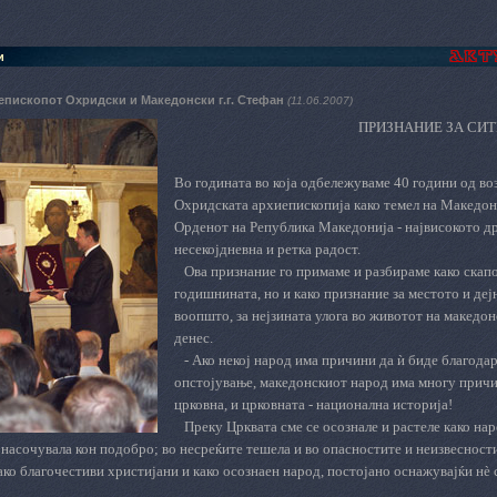
и
епископот Охридски и Македонски г.г. Стефан
(11.06.2007)
ПРИЗНАНИЕ ЗА СИТЕ
Во годината во која одбележуваме 40 години од во
Охридската архиепископија како темел на Македонс
Орденот на Република Македонија - највисокото 
несекојдневна и ретка радост.
Ова признание го примаме и разбираме како скап
годишнината, но и како признание за местото и деј
воопшто, за нејзината улога во животот на македон
денес.
- Ако некој народ има причини да ѝ биде благодар
опстојување, македонскиот народ има многу причин
црковна, и црковната - национална историја!
Преку Црквата сме се осознале и растеле како наро
 насочувала кон подобро; во несреќите тешела и во опасностите и неизвесности
ако благочестиви христијани и како осознаен народ, постојано оснажувајќи нѐ 