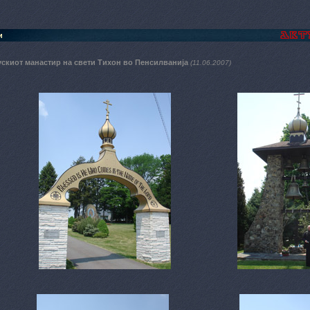
и
ускиот манастир на свети Тихон во Пенсилванија
(11.06.2007)