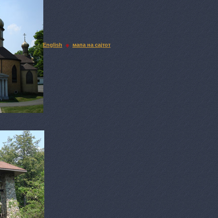
English
мапа на сајтот