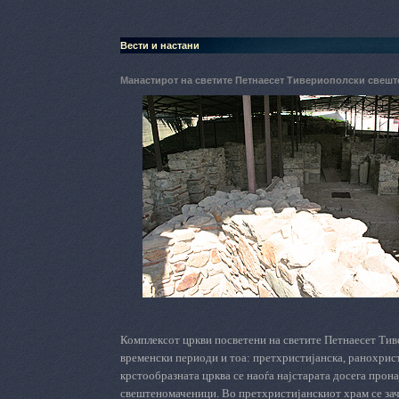
Вести и настани
Манастирот на светите Петнаесет Тивериополски свеш
Комплексот цркви посветени на светите Петнаесет Ти
временски периоди и тоа: претхристијанска, ранохрист
крстообразната црква се наоѓа најстарата досега прон
свештеномаченици. Во претхристијанскиот храм се зач