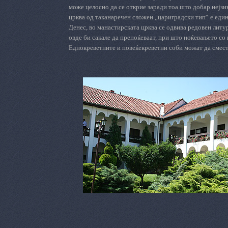
може целосно да се открие заради тоа што добар нејзи
црква од таканаречен сложен „цариградски тип“ е един
Денес, во манастирската црква се одвива редовен литу
овде би сакале да преноќеваат, при што ноќевањето со 
Еднокреветните и повеќекреветни соби можат да сместа