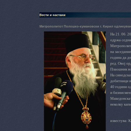
Вести и настани
Митрополитот Полошко-кумановски г. Кирил одликуван
На 21. 06. 
одржа седн
Митрополито
на заседани
година
да
до
ред. Овој о
Плаошник в
На синодска
добитници н
40 години
о
и бизнисмен
М
акедонска
неколку кап
известува: 