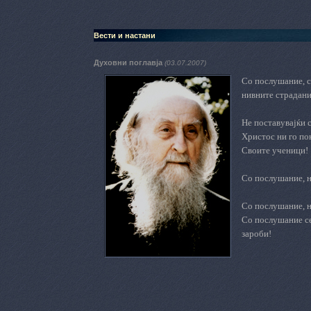
Вести и настани
Духовни поглавја
(03.07.2007)
Со послушание, с
нивните страдани
Не поставувајќи 
Христос ни го по
Своите ученици!
Со послушание, н
Со послушание, н
Со послушание се
зароби!